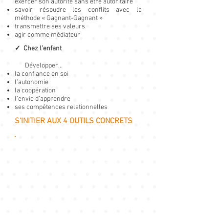
exercer son autorité sans être autoritaire
savoir résoudre les conflits avec la
méthode « Gagnant-Gagnant »
transmettre ses valeurs
agir comme médiateur
✓ Chez l’enfant
Développer…
la confiance en soi
l’autonomie
la coopération
l’envie d’apprendre
ses compétences relationnelles
S'INITIER AUX 4 OUTILS CONCRETS
L’écoute active
Quand notre enfant a un problème,
comment l’aider vraiment ?
Comment l’accompagner pour qu’il
développe estime de soi et
autonomie ?
Notre écoute active permet à
l’enfant de mieux comprendre ce