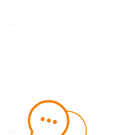
qu’il vit
et ce qu’il ressent… Alors les
solutions surgissent d’elles-mêmes.
La résolution de conflit
Quand nous n’acceptons pas le
comportement de notre enfant et
qu’il ne veut rien entendre,
comment résoudre le conflit sans
que personne ne souffre ? Cet outil
permet d’impliquer chacun et de
trouver une solution qui réponde à
la fois aux besoins de l’enfant et aux
vôtres.